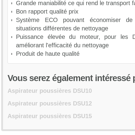
Brosse ronde (Ø32) : réf VA81226
Grande maniabilité ce qui rend le transport f
Capacité du réservoir (L) : 8
Embout pour tissus d’ameublement (Ø 32) : réf VA81227
Bon rapport qualité prix
Dimensions lxlxh (cm) : 35.8X34.2X47.5
Système ECO pouvant économiser de 
Poids net (Kg) : 5.05
Suceur combiné (Ø32) : fréf VA85059
situations différentes de nettoyage
Tubes (Ø32) : réf VA81373
Puissance élevée du moteur, pour les
Flexible 2m (Ø32) : réf VA81232
améliorant l'efficacité du nettoyage
Filtre HEPA : réf VA85065E
Produit de haute qualité
Vous
serez également intéressé p
Aspirateur poussières DSU10
Aspirateur poussières DSU12
Aspirateur poussières DSU15