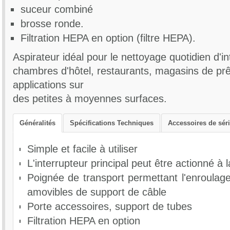
Classe Energétique : C
suceur combiné
Consommation Energétique annuelle (kWh/an) : 27.5
brosse ronde.
Performance de collecte de poussière sur sol textile : B
Filtration HEPA en option (filtre HEPA).
Performance de collecte de poussière sur sol dur : C
Aspirateur idéal pour le nettoyage quotidien d'in
Performance de rétention de poussière au refoulement : F
chambres d'hôtel, restaurants, magasins de prê
Niveau sonore selon la norme IEC 60335-2-69 (dB) : 71.5
applications sur
Niveau sonore dB(A) : 65
des petites à moyennes surfaces.
Voltage (V) : 220-240
Généralités
Spécifications Techniques
Accessoires de sér
Intensité (A) : 4.4
Fréquence (Hz) : 50-60
Simple et facile à utiliser
Puissance consommée (W) : 1000
L'interrupteur principal peut être actionné à
Moteur d'aspiration : 1 étage
Poignée de transport permettant l'enroulag
Débit d'air (l/min) : 1834
amovibles de support de câble
Sac papier (paquet de 10) : réf. VA81397-P10
Aspiration (mm H2O) : 2200
Porte accessoires, support de tubes
Embout plat biseauté (Ø32) : réf VA20805-001
Longueur câble electrique (m) : 8
Filtration HEPA en option