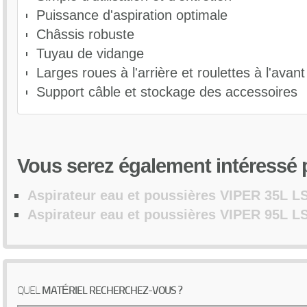
Filtre à poussière (réf. VA80119)
Chariot avec suceur fixe (VA87704)
Puissance d'aspiration optimale
Poids (hors accessoires) : 24.5 Kg
Bavette en caoutchouc (réf. VA86700)
Châssis robuste
Dimensions (L x l x h) : 63.4 x 58.6 x 94.8 cm
Lamelle Brosse (réf. VA86701)
Tuyau de vidange
Larges roues à l'arrière et roulettes à l'avant
Support câble et stockage des accessoires
Vous
serez également intéressé p
Aspirateur eau et poussières VIPER 35L L
Aspirateur eau et poussières VIPER 95L L
QUEL
MATÉRIEL RECHERCHEZ-VOUS ?