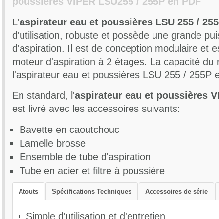
poussières VIPER LSU255 / 255P en PDF
L'
aspirateur eau et poussières LSU 255 / 25
d'utilisation, robuste et possède une grande pu
d'aspiration. Il est de conception modulaire et e
moteur d'aspiration à 2 étages. La capacité du 
l'aspirateur eau et poussières LSU 255 / 255P es
Capacité de la cuve : 55 l
En standard, l'
aspirateur eau et poussières 
Niveau sonore : 78 dB(A)
est livré avec les accessoires suivants:
Tension : 220-240 volts
Fréquence : 50-60 Hz
Bavette en caoutchouc
Brosse ronde Ø 38mm (réf.VA20803)
Puissance : 2000 Watts
Lamelle brosse
Embout biseauté Ø 38 mm (réf. VA20806)
Ensemble de tube d'aspiration
Moteur d'aspiration : 2 étages
Embout pour moquette Ø 38 mm (réf. VA80036)
Tube en acier et filtre à poussière
Vacuum (MMH2O) : 2250
Embout pour liquide (réf. VA80853)
Débt d'air : 3115 l/min
Atouts
Spécifications Techniques
Accessoires de série
Ensemble de tube d’aspiration (réf. VA80400)
Longeur du câble d'alimentation : 8 m
Tube en acier (réf. VA80711)
Couleur du câble d'alimentation : orange
Simple d'utilisation et d'entretien