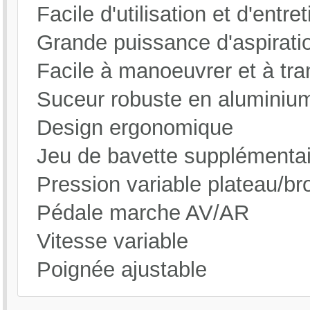
Facile d'utilisation et d'entret
Dimensions (L x l x h) : 141x66x100
Poids en ordre de marche : 266Kg
Grande puissance d'aspirati
Poids : 130 Kg
Facile à manoeuvrer et à tra
Suceur robuste en aluminiu
Design ergonomique
Jeu de bavette supplémentai
Pression variable plateau/br
Pédale marche AV/AR
Vitesse variable
Plateau disque (VF83128) x2
Lamelle avant pur bleu (VF81205)
Brosse de lavage (VF83127) x2
Lamelle arrière pur bleu (VF81206)
Poignée ajustable