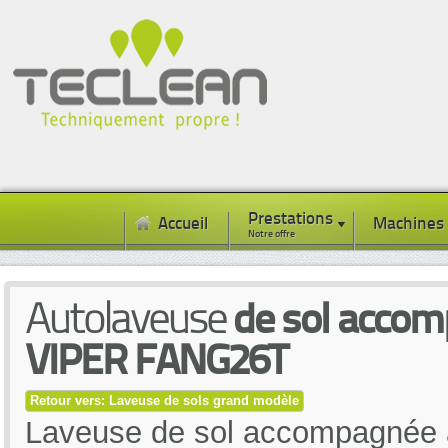
Prestations
Accueil
Machines
Notre offre
Autolaveuse
de sol accom
VIPER FANG26T
Retour vers: Laveuse de sols grand modèle
Laveuse de sol accompagnée à 