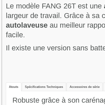
Le modèle FANG 26T est une
largeur de travail. Grâce à sa
autolaveuse
au meilleur rapport
facile.
Il existe une version sans bat
Réservoir de solution/récupération : 66/75L
Système d'entraînement : moteur 250Watts
Pression de la brosse/disque : 68 Kg
Largeur de l'embouchure : 810 mm
Largeur de travail : 66 cm
Moteur de brosse : 560X2 Watts, 200 tr/min
Moteur d'aspiration : 560 Watts, 3 étages
Dépression : 170/17 Mbar
Atouts
Spécifications Techniques
Accessoires de série
Niveau sonore : 68 dB(A)
Rendement max : 2600 m2/h
Robuste grâce à son caréna
Tension : 24V
Indice de protection : IPX4